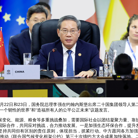
11月22日和23日，国务院总理李强在约翰内斯堡出席二十国集团领导人
一个韧性的世界”和“造福所有人的公平公正未来”议题发言。
候变化、能源、粮食等多重挑战叠加，需要国际社会以团结凝聚力量、靠
国际合作，共同应对挑战，合力推动发展。一是加强生态环保合作，提升
坚持共同但有区别的责任原则，体现担当，抓紧行动。中方愿同各方加强
，推动《联合国气候变化框架公约》第三十次缔约方大会成果加快落地。