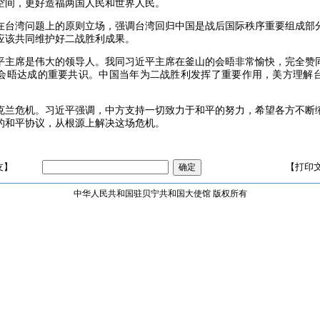
空间，更好造福两国人民和世界人民。
在台湾问题上的原则立场，强调台湾回归中国是战后国际秩序重要组成部
应该共同维护好二战胜利成果。
平主席是伟大的领导人。我同习近平主席在釜山的会晤非常愉快，完全赞
会晤达成的重要共识。中国当年为二战胜利发挥了重要作用，美方理解
克兰危机。习近平强调，中方支持一切致力于和平的努力，希望各方不断
的和平协议，从根源上解决这场危机。
友】
【打印
中华人民共和国驻贝宁共和国大使馆 版权所有