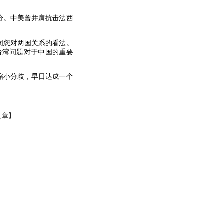
分。中美曾并肩抗击法西
同您对两国关系的看法。
台湾问题对于中国的重要
缩小分歧，早日达成一个
文章】