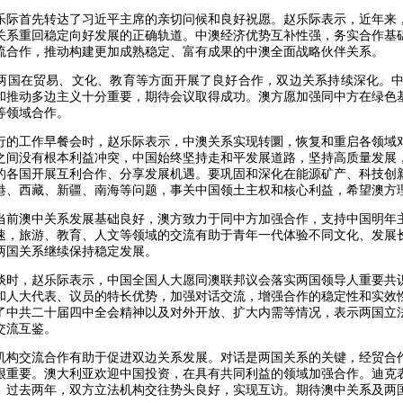
乐际首先转达了习近平主席的亲切问候和良好祝愿。赵乐际表示，近年来
关系重回稳定向好发展的正确轨道。中澳经济优势互补性强，务实合作基
流合作，推动构建更加成熟稳定、富有成果的中澳全面战略伙伴关系。
两国在贸易、文化、教育等方面开展了良好合作，双边关系持续深化。中方
和推动多边主义十分重要，期待会议取得成功。澳方愿加强同中方在绿色
等领域合作。
行的工作早餐会时，赵乐际表示，中澳关系实现转圜，恢复和重启各领域
之间没有根本利益冲突，中国始终坚持走和平发展道路，坚持高质量发展
的各国开展互利合作、分享发展机遇。要巩固和深化在能源矿产、科技创
港、西藏、新疆、南海等问题，事关中国领土主权和核心利益，希望澳方
当前澳中关系发展基础良好，澳方致力于同中方加强合作，支持中国明年
速，旅游、教育、人文等领域的交流有助于青年一代体验不同文化、发展
两国关系继续保持稳定发展。
谈时，赵乐际表示，中国全国人大愿同澳联邦议会落实两国领导人重要共
和人大代表、议员的特长优势，加强对话交流，增强合作的稳定性和实效
了中共二十届四中全会精神以及对外开放、扩大内需等情况，表示两国立
交流互鉴。
机构交流合作有助于促进双边关系发展。对话是两国关系的关键，经贸合
很重要。澳大利亚欢迎中国投资，在具有共同利益的领域加强合作。迪克
。过去两年，双方立法机构交往势头良好，实现互访。期待澳中关系及两