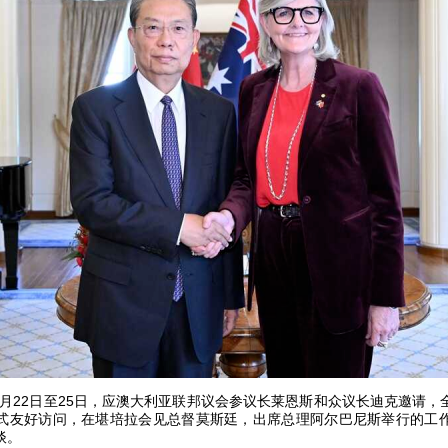
11月22日至25日，应澳大利亚联邦议会参议长莱恩斯和众议长迪克邀请
式友好访问，在堪培拉会见总督莫斯廷，出席总理阿尔巴尼斯举行的工
谈。