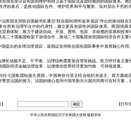
联合国宪章宗旨和原则维护和捍卫基于国际法及团结规则的国际体系。两
秩序的基石，是推动国际合作、维护世界和平与繁荣、应对层出不穷的
中法两国支持联合国秘书长通过“联合国80周年改革倡议”作出的推动联
家在所有治理平台中的代表性，建立更具包容性的国际体系。两国强调
边贸易体制，致力于建设自由、开放、透明、包容、非歧视的贸易和投资
意在二十国集团框架下加强合作，推动二十国集团发挥国际经济合作主要
赏中国提出的全球治理倡议，该倡议支持联合国在国际事务中发挥核心作用
面临增长动能不足、不平衡、治理结构需更加合理等挑战。双方呼吁各主要
动国际经济金融治理改革，以便推动世界经济更加均衡、可持续发展。
法国将担任七国集团轮值主席国，中国将担任亚太经合组织东道主。双方愿就
并赞赏法国的努力。法国的雄心是同中国等新兴大国共同商讨应对方案，
友】
【打印
中华人民共和国驻贝宁共和国大使馆 版权所有