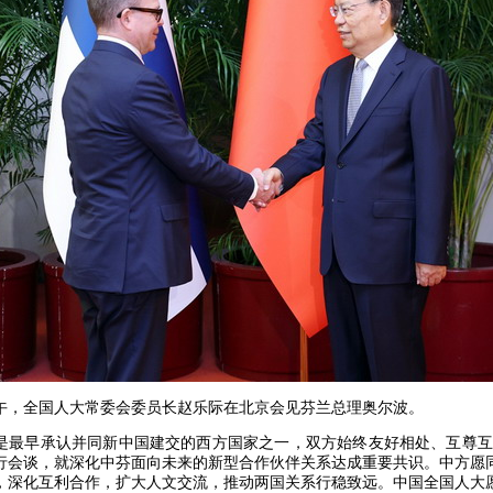
日上午，全国人大常委会委员长赵乐际在北京会见芬兰总理奥尔波。
是最早承认并同新中国建交的西方国家之一，双方始终友好相处、互尊互信。
行会谈，就深化中芬面向未来的新型合作伙伴关系达成重要共识。中方愿
，深化互利合作，扩大人文交流，推动两国关系行稳致远。中国全国人大