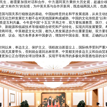
民生，都需要加强对话和合作。中方愿同英方秉持大历史观，超越分
化成“大有作为”的实绩，为中英关系与合作开新局，既造福两国人民，也
是国与国关系行稳致远的基础。中国始终坚持走和平发展道路，从未主动
国无论怎样发展壮大都不会对其他国家构成威胁。中国的文化传统是“以和为
本质是互利共赢。今年是中国“十五五”开局之年，双方要拓展教育、医疗、
学、新能源和低碳技术等领域联合研究和产业转化，实现共同发展繁荣。
营商环境。中英都是文化大国，都为人类发展进步作出重要贡献。双方要
政府、议会、地方各界多来中国参访，增加对中国全面、客观、正确的认
时间以来，单边主义、保护主义、强权政治甚嚣尘上，国际秩序受到严重
大国尤其要带头，否则就会退回丛林世界。中英都支持多边主义和自由贸
建更加公正合理的全球治理体系，实现平等有序的多极化和普惠包容的全