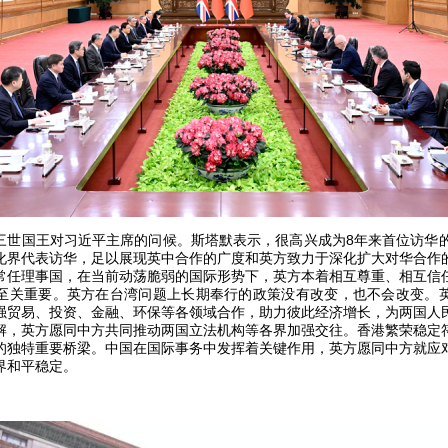
三世国王对习近平主席的问候。斯塔默表示，很高兴成为8年来首位访华的
化界代表访华，足以展现英中合作的广度和英方致力于深化扩大对华合作
常任理事国，在当前动荡脆弱的国际形势下，英方本着相互尊重、相互信
至关重要。英方在台湾问题上长期奉行的政策没有改变，也不会改变。
强贸易、投资、金融、环保等各领域合作，助力彼此经济增长，为两国人
解，英方愿同中方共同推动两国立法机构等各界加强交往。香港繁荣稳定
的独特重要桥梁。中国在国际事务中发挥着关键作用，英方愿同中方就应
界和平稳定。