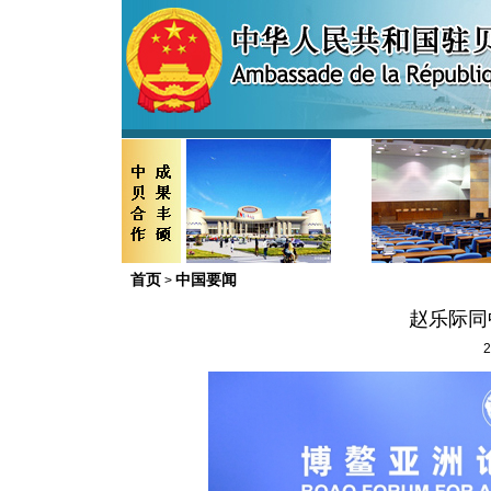
首页
中国要闻
>
赵乐际同
2