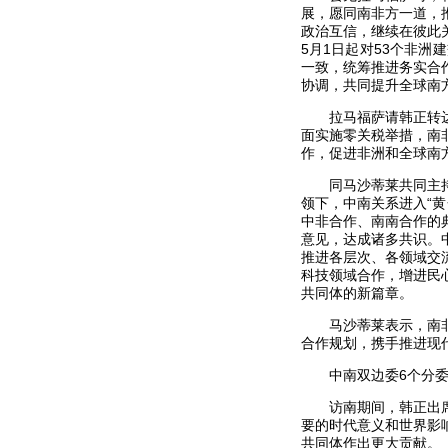
展，愿同南非方一道，
政治互信，继续在彼此
5月1日起对53个非
一致，统筹推进务实合
协调，共同提升全球南
拉马福萨请韩正转
面实施零关税举措，南
作，促进非洲和全球南
同马沙蒂莱共同主
领下，中南关系进入“
中非合作、南南合作的
意见，达成诸多共识。
推进各层次、各领域交
科技领域合作，增进民
共同体的新篇章。
马沙蒂莱表示，南
合作规划，携手推进现
中南双边委6个分
访南期间，韩正出
要的时代意义和世界影
共同体作出更大贡献。