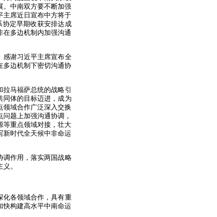
展。中南双方要不断加强
平主席近日宣布中方将于
系协定早期收获安排达成
非在多边机制内加强沟通
。感谢习近平主席宣布全
在多边机制下密切沟通协
和拉马福萨总统的战略引
共同体的目标迈进，成为
点领域合作广泛深入交换
点问题上加强沟通协调，
源等重点领域对接，壮大
写新时代全天候中非命运
协调作用，落实两国战略
主义。
深化各领域合作，具有重
加快构建高水平中南命运