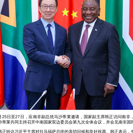
3月25日至27日，应南非副总统马沙蒂莱邀请，国家副主席韩正访问南
沙蒂莱共同主持召开中南国家双边委员会第九次全体会议，并会见南非国
韩正转达习近平主席对拉马福萨总统的亲切问候和良好祝愿。韩正表示，