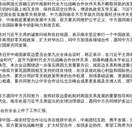
推动两国元首确立的中南新时代全方位战略合作伙伴关系不断取得新的发
关切的问题上相互支持，保持高层交往势头，增进执政党互学互鉴。习近
洲建交国全面实施零关税举措。中方愿同南非方尽早就共同发展经济伙伴关
作。中南都是重要的发展中大国，双方要共同维护公平正义。中方愿同南
方在国际事务中的影响力和发言权。
达对习近平主席的诚挚问候和良好祝愿，表示南非坚定奉行一个中国政策
非将用好零关税政策，扩大对华出口，同中方加强各领域合作，愿同中方
方国家共同发展。
持召开中南国家双边委员会第九次全体会议时，韩正表示，在习近平主席
黄金时代”，提升为新时代全方位战略合作伙伴关系，朝着构建高水平命运
典范。本次会议围绕进一步落实两国元首重要共识，就双边关系和推进重
中南双方要巩固两国相互支持的优良传统，在涉及彼此核心利益和国际热
流合作。要充分用好零关税政策带来的合作机遇，加强基础设施、资源能
心相通。要共同努力让中非合作论坛北京峰会成果更多惠及非洲人民，谱
非方愿同中方共同努力，发挥好双边委机制对两国关系发展的重要指导和
代化。南非欢迎习近平主席提出的全球治理倡议，愿同中方共同维护多边
委会在全会上作了工作汇报。
席中国—南非经贸合作论坛并在致辞中表示，中南团结互助、携手发展，
响。双方要深化战略对接，扩大经贸合作，加强多边协作。希望工商界为