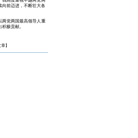
。我高度重视中越两党两
续向前迈进，不断壮大各
以两党两国最高领导人重
出积极贡献。
文章】