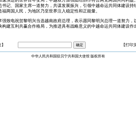
加速演进的世界百年变局，中越双方加强团结协作符合两党两国共同利益
总书记、国家主席一道努力，共谋发展振兴，引领中越命运共同体建设持
造福两国人民，为地区乃至世界注入稳定性和正能量。
李强致电祝贺黎明兴当选越南政府总理，表示愿同黎明兴总理一道努力，
快构建互利共赢合作格局，为推进具有战略意义的中越命运共同体建设作
友】
【打印
中华人民共和国驻贝宁共和国大使馆 版权所有