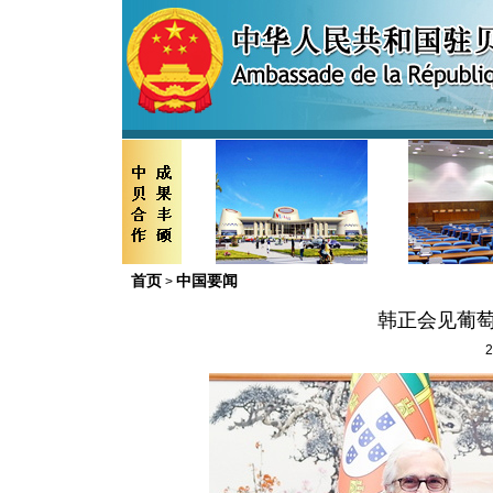
首页
中国要闻
>
韩正会见葡萄
2