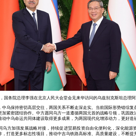
下午，国务院总理李强在北京人民大会堂会见来华访问的乌兹别克斯坦总理
，中乌保持密切高层交往，两国关系不断走深走实。当前国际形势错综复
更加紧密团结协作。中方愿同乌方一道遵循两国元首的战略引领，巩固政
推动中乌命运共同体建设取得更多成果，为两国现代化增添动力，更好造
同乌方加强发展战略对接，持续促进贸易投资自由化便利化，深化能源
作，打造更多标志性项目，推动中吉乌铁路高标准、高质量建设，不断提