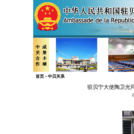
首页
中贝关系
>
驻贝宁大使陶卫光
2