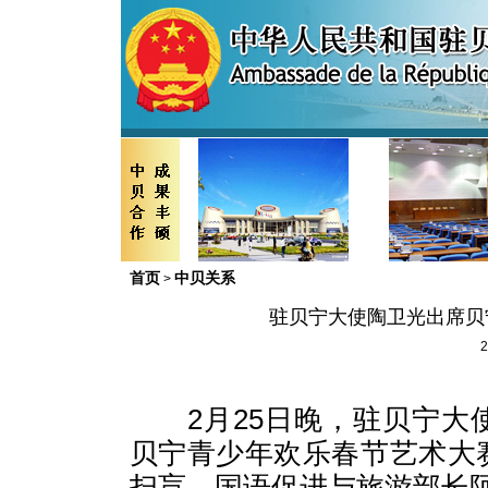
首页
中贝关系
>
驻贝宁大使陶卫光出席贝
2
2
月
25
日
晚，驻贝宁大
贝宁青少年欢乐春节艺术大
扫盲、国语促进与旅游部长