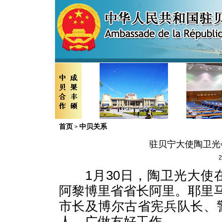
首页
中贝关系
>
驻贝宁大使陶卫光
2
1
月
30
日，陶卫光大使
阿黎博里省省长阿里。耶里
市长及博尔古省宪兵队长、
人，广做友好工作。