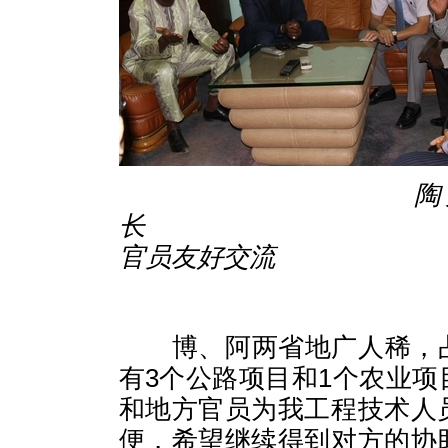
陶
长 陶卫光
官员友好交流
博、阿两省地广人稀，
有
3
个公路项目和
1
个农业项
和地方官员为我工程技术人
便，希望继续得到对方的协