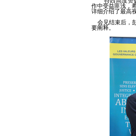
特
西
高度
赞
作中受益匪浅，
详细介绍了最高
会见
结束后，
要
阐释。