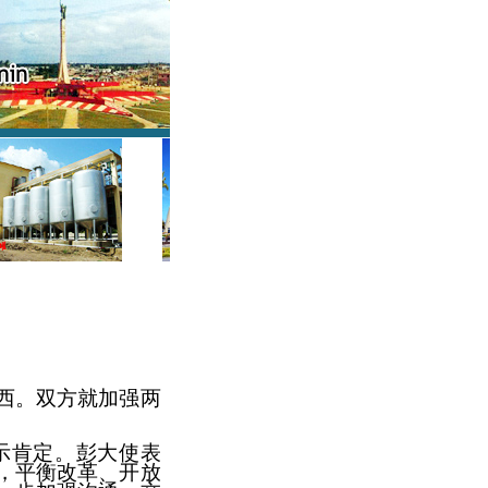
西
。双方
就
加强两
示肯定。
彭大使表
，平衡改革、开放