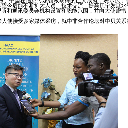
扬了中国在
信息
传媒领域取得的巨大
成就
，表示
贝宁
希望
今后能
不断
扩大人员
、技术交流
，
提高
贝宁
发展水
视听和
通讯
委员会
机构设置
和
职能
范围，并向大使赠书
彭大使接受多家媒体采访，就中非合作论坛
对中贝
关系