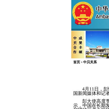
首页
中贝关系
>
4月11日
，彭
国新闻
媒体和记
彭大使高度
示
，
中国
在长期