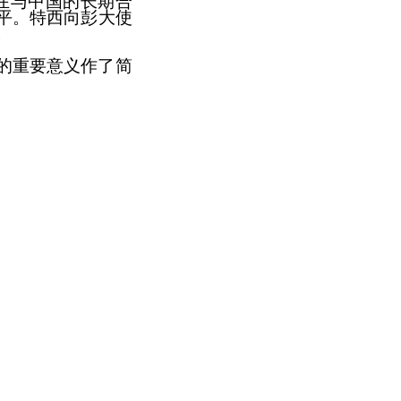
在与中国
的
长期合
平
。
特西
向
彭大使
。
的重要意义作了简