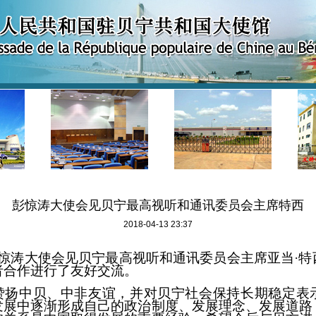
彭惊涛大使会见贝宁最高视听和通讯委员会主席特西
2018-04-13 23:37
惊涛大使会见贝宁最高视听和通讯委员会主席
亚当
·特
者合作
进行
了友好交流。
赞扬中贝
、
中非友谊，
并对
贝宁社会
保持
长期稳定表
发展中逐渐形成
自己
的
政治制度
、发展理念、发展道路