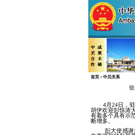
首页
中贝关系
>
驻
4月24日
胡伊欢迎彭惊涛
有着多个具有示
断增多。
彭大使感谢