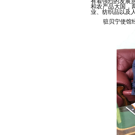
有着强烈的发展
和农产品大国，
业、纺织品以及
驻贝宁
使
馆