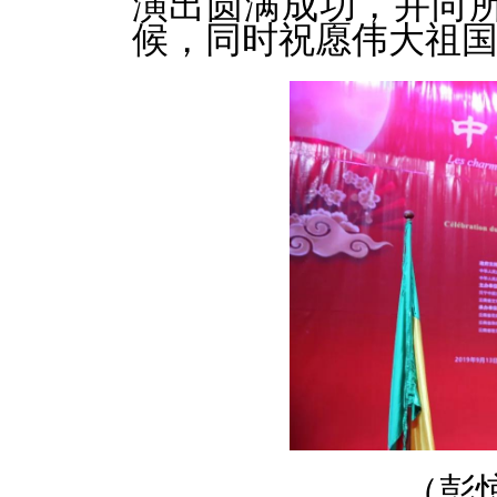
演出圆满成功，并向
候，同时祝愿伟大祖
（彭