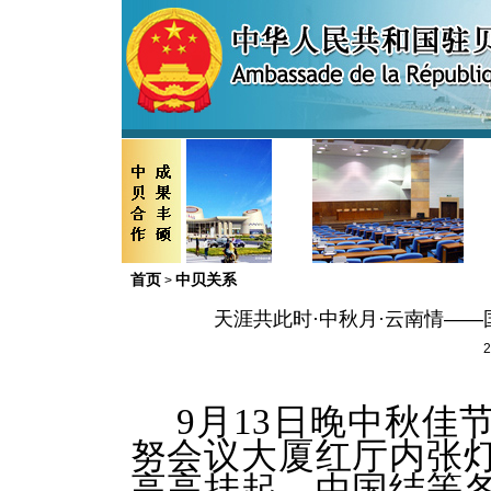
首页
中贝关系
>
天涯共此时·中秋月·云南情——
2
9
月
13
日晚中秋佳
努会议大厦红厅内张
高高挂起，中国结等