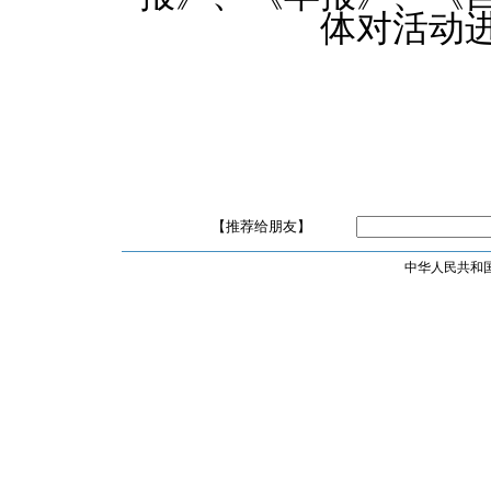
体对活动
【推荐给朋友】
中华人民共和