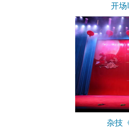
开场
杂技