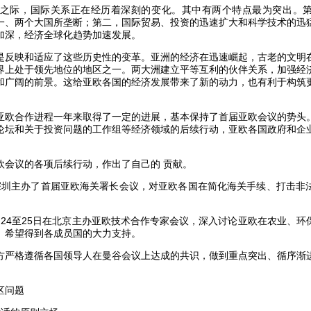
之际，国际关系正在经历着深刻的变化。其中有两个特点最为突出。第
一、两个大国所垄断；第二，国际贸易、投资的迅速扩大和科学技术的迅
加深，经济全球化趋势加速发展。
映和适应了这些历史性的变革。亚洲的经济在迅速崛起，古老的文明
界上处于领先地位的地区之一。两大洲建立平等互利的伙伴关系，加强经
和广阔的前景。这给亚欧各国的经济发展带来了新的动力，也有利于构筑
合作进程一年来取得了一定的进展，基本保持了首届亚欧会议的势头
论坛和关于投资问题的工作组等经济领域的后续行动，亚欧各国政府和企
议的各项后续行动，作出了自己的 贡献。
主办了首届亚欧海关署长会议，对亚欧各国在简化海关手续、打击非
4至25日在北京主办亚欧技术合作专家会议，深入讨论亚欧在农业、环
。希望得到各成员国的大力支持。
格遵循各国领导人在曼谷会议上达成的共识，做到重点突出、循序渐
区问题