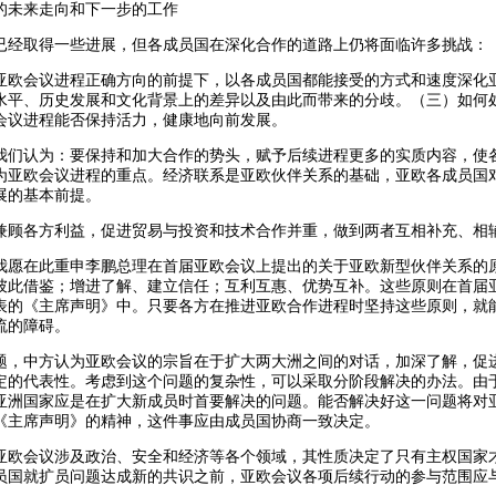
未来走向和下一步的工作
取得一些进展，但各成员国在深化合作的道路上仍将面临许多挑战：
会议进程正确方向的前提下，以各成员国都能接受的方式和速度深化
水平、历史发展和文化背景上的差异以及由此而带来的分歧。（三）如何
会议进程能否保持活力，健康地向前发展。
认为：要保持和加大合作的势头，赋予后续进程更多的实质内容，使
为亚欧会议进程的重点。经济联系是亚欧伙伴关系的基础，亚欧各成员国
展的基本前提。
各方利益，促进贸易与投资和技术合作并重，做到两者互相补充、相
在此重申李鹏总理在首届亚欧会议上提出的关于亚欧新型伙伴关系的
彼此借鉴；增进了解、建立信任；互利互惠、优势互补。这些原则在首届
表的《主席声明》中。只要各方在推进亚欧合作进程时坚持这些原则，就
流的障碍。
中方认为亚欧会议的宗旨在于扩大两大洲之间的对话，加深了解，促
定的代表性。考虑到这个问题的复杂性，可以采取分阶段解决的办法。由
亚洲国家应是在扩大新成员时首要解决的问题。能否解决好这一问题将对
《主席声明》的精神，这件事应由成员国协商一致决定。
会议涉及政治、安全和经济等各个领域，其性质决定了只有主权国家
员国就扩员问题达成新的共识之前，亚欧会议各项后续行动的参与范围应