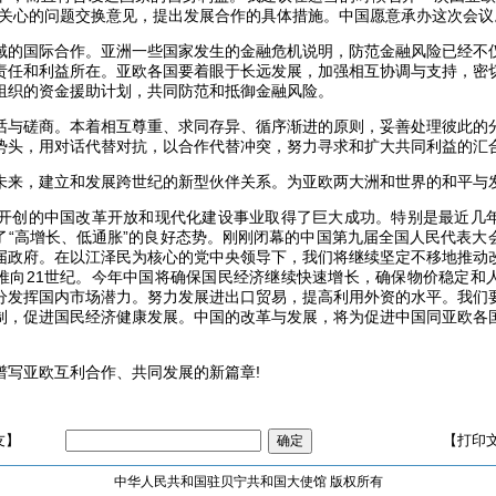
同关心的问题交换意见，提出发展合作的具体措施。中国愿意承办这次会议
国际合作。亚洲一些国家发生的金融危机说明，防范金融风险已经不
责任和利益所在。亚欧各国要着眼于长远发展，加强相互协调与支持，密
组织的资金援助计划，共同防范和抵御金融风险。
磋商。本着相互尊重、求同存异、循序渐进的原则，妥善处理彼此的
势头，用对话代替对抗，以合作代替冲突，努力寻求和扩大共同利益的汇
，建立和发展跨世纪的新型伙伴关系。为亚欧两大洲和世界的和平与
创的中国改革开放和现代化建设事业取得了巨大成功。特别是最近几
了“高增长、低通胀”的良好态势。刚刚闭幕的中国第九届全国人民代表大
届政府。在以江泽民为核心的党中央领导下，我们将继续坚定不移地推动
推向21世纪。今年中国将确保国民经济继续快速增长，确保物价稳定和
分发挥国内市场潜力。努力发展进出口贸易，提高利用外资的水平。我们
制，促进国民经济健康发展。中国的改革与发展，将为促进中国同亚欧各
亚欧互利合作、共同发展的新篇章!
友】
【打印
中华人民共和国驻贝宁共和国大使馆 版权所有