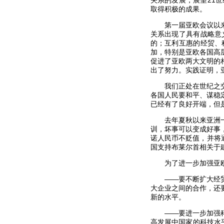
关系的发展，展望21
取得积极的成果。
第一届亚欧会议以来，
关系出现了具有战略意
的；互利互惠的经贸、
加，特别是亚欧各国高
促进了亚欧两大文明的
出了努力。实践证明，
我们正处在世纪之交的
各国人民要和平、谋稳
已经有了良好开端，但
去年夏秋以来亚洲一些
训，坏事可以变成好事
诺人民币不贬值，并将
国支持布莱尔首相关于
为了进一步加强亚欧
——要不断扩大经贸领
大企业之间的合作，还
新的水平。
——要进一步加强科技
高发展中国家的科技水