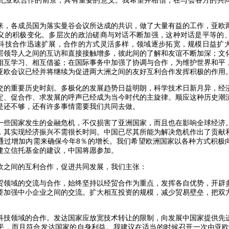
世纪亚欧合作的前景，具有重要的意义。我希望并相信，在与会各方的共
各成员国为落实曼谷会议所达成的共识，做了大量有益的工作，亚欧
义的积极变化。多层次的政治磋商与对话不断加强，这种对话是平等的
科技合作迅速扩展，合作的方式灵活多样，领域逐步拓宽，规模日益扩
层领导人之间的互访和直接接触增多，彼此间的了解和友谊不断加深；文
相互学习、相互借鉴；在国际事务中加强了协调与合作，为维护世界和平
亚欧会议已经并将继续为促进两大洲之间的友好互利合作发挥积极的作用
重要历史时刻。多极化的发展趋势日益明朗，科学技术日新月异，经
定、促合作、求发展的呼声已经成为当今时代的主旋律。顺应这种历史潮
是还不够，还有许多事情需要我们共同去做。
国家发生的金融危机，不仅损害了亚洲国家，而且也在影响全球经济
，其实现经济振兴不需很长时间。中国已尽其所能为解决危机作出了贡献
通过增加内需来确保今年8％的增长。我们希望欧洲国家以各种方式积极
建立信托基金的建议，中国将愿参加。
之间的互利合作，促进共同发展，我们主张：
域的交流与合作，始终坚持以经贸合作为重点，发挥各自优势，开辟
要加强中小企业之间的交流。扩大相互投资的规模，减少贸易壁垒，把双
领域的合作。发达国家应放宽技术转让的限制，向发展中国家提供先
平，而且符合发达国家的自身利益。我建议在适当的时候召开一次由亚欧