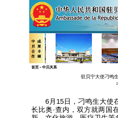
首页
中贝关系
>
驻贝宁大使刁鸣生
2
6
月
15
日，刁鸣生大使
长比奥·查内，双方就两国
新、文化旅游、医疗卫生等