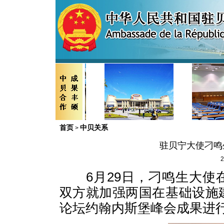
首页
中贝关系
>
驻贝宁大使刁鸣
2
6月29日，刁鸣生大使
双方就加强两国在基础设施
论坛约翰内斯堡峰会成果进